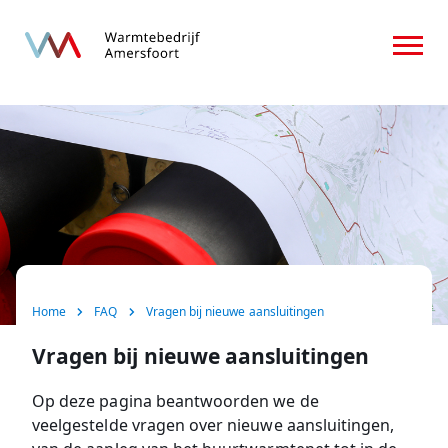
Home
Over ons
Consument
Zakelijk
Nieuws
Home
FAQ
Vragen bij nieuwe aansluitingen
FAQ
Vragen bij nieuwe aansluitingen
Contact
Op deze pagina beantwoorden we de
veelgestelde vragen over nieuwe aansluitingen,