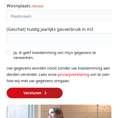
Woonplaats
(Vereist)
(Geschat) huidig jaarlijks gasverbruik in m3
A
Ja, ik geef toestemming om mijn gegevens te
V
verwerken.
G
(
Uw gegevens worden nooit zonder uw toestemming aan
V
derden verstrekt. Lees onze
privacyverklaring
om te zien
e
hoe wij met uw gegevens omgaan.
r
e
i
Versturen
s
t
)