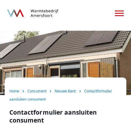
Home
Over ons
Consument
Zakelijk
Nieuws
Home
Consument
Nieuwe klant
Contactformulier
FAQ
aansluiten consument
Contact
Contactformulier aansluiten
consument