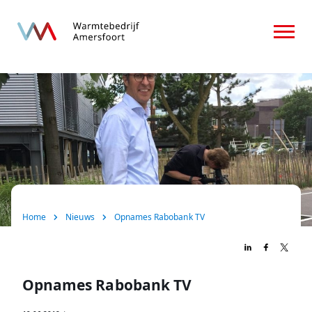
Home
Over ons
Consument
Zakelijk
Nieuws
Home
Nieuws
Opnames Rabobank TV
FAQ
Contact
Opnames Rabobank TV