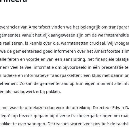
verancier van Amersfoort vinden we het belangrijk om transparant
gemeentes vanuit het Rijk aangewezen zijn om de warmtetransitie
 realiseren, is kennis over o.a. warmtenetten cruciaal. Wij vroege
we de gemeenteraad goed informeren over het Amersfoortse sli
lle feiten en voordelen van een aansluiting, het financiële plaatje
en? Veel te veel informatie om bijvoorbeeld in één presentatie te
 ludieke en informatieve ‘raadspakketten’: een kluis met daarin o
eheimen’. Zo kan de gemeenteraad op hun eigen moment alle inf
n als naslagwerk erbij pakken.
mei was de uitgekozen dag voor de uitreiking. Directeur Edwin D
llega’s op bezoek gegaan bij diverse fractievergaderingen om raa
pakket te overhandigen. De reacties waren zeer positief: de raad