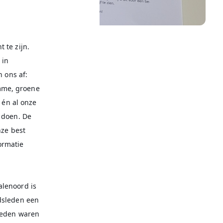
 te zijn.
 in
n ons af:
mme, groene
 én al onze
 doen. De
nze best
ormatie
alenoord is
dsleden een
sleden waren