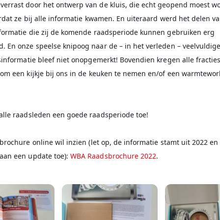
errast door het ontwerp van de kluis, die echt geopend moest w
rdat ze bij alle informatie kwamen. En uiteraard werd het delen v
nformatie die zij de komende raadsperiode kunnen gebruiken erg
. En onze speelse knipoog naar de – in het verleden – veelvuldig
sinformatie bleef niet onopgemerkt! Bovendien kregen alle fractie
 om een kijkje bij ons in de keuken te nemen en/of een warmtewor
alle raadsleden een goede raadsperiode toe!
brochure online wil inzien (let op, de informatie stamt uit 2022 en
aan een update toe):
WBA Raadsbrochure 2022
.