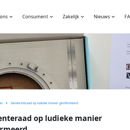
 ons
Consument
Zakelijk
Nieuws
F
ws
Gemeenteraad op ludieke manier geïnformeerd
nteraad op ludieke manier
ormeerd