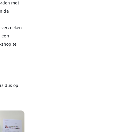
orden met
an de
e verzoeken
s een
kshop te
 is dus op