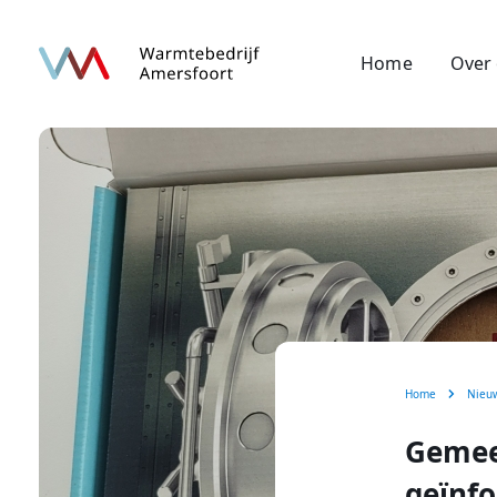
Home
Over
Home
Nieu
Gemee
geïnf