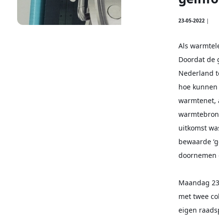
23-05-2022
|
Als warmtele
Doordat de 
Nederland te
hoe kunnen 
warmtenet, a
warmtebronn
uitkomst was
bewaarde ‘g
doornemen e
Maandag 23 
met twee co
eigen raads