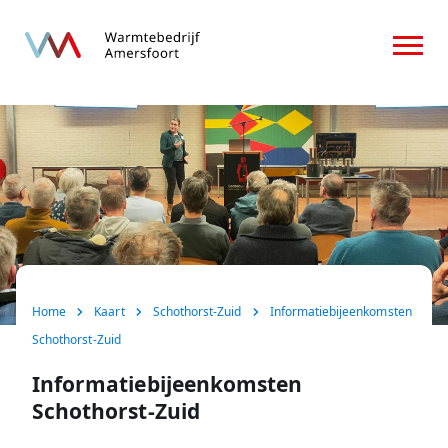
Home
Over ons
Consument
Zakelijk
Nieuws
Home
Kaart
Schothorst-Zuid
Informatiebijeenkomsten
FAQ
Schothorst-Zuid
Contact
Informatiebijeenkomsten
Schothorst-Zuid